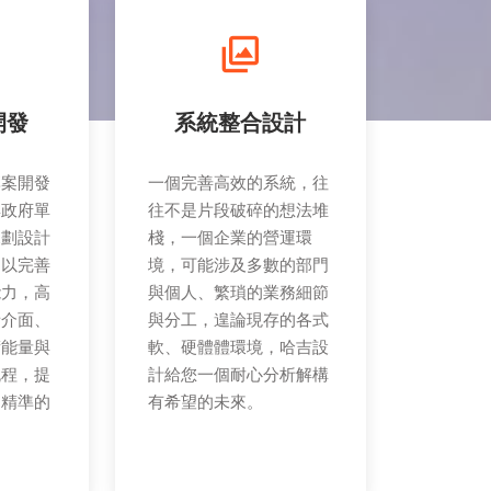
開發
系統整合設計
專案開發
一個完善高效的系統，往
與政府單
往不是片段破碎的想法堆
規劃設計
棧，一個企業的營運環
。以完善
境，可能涉及多數的部門
能力，高
與個人、繁瑣的業務細節
者介面、
與分工，遑論現存的各式
術能量與
軟、硬體體環境，哈吉設
流程，提
計給您一個耐心分析解構
、精準的
有希望的未來。